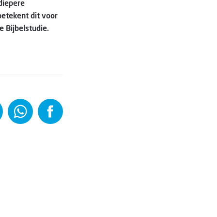
 diepere
betekent dit voor
 Bijbelstudie.