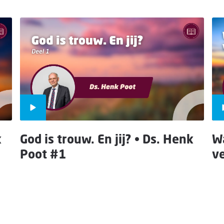
k
God is trouw. En jij? • Ds. Henk
Wa
Poot #1
ve