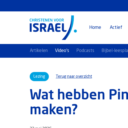
Home
Actief
Artikelen
Video's
Podcasts
Bijbel-leespl
Lezing
Terug naar overzicht
Wat hebben Pink
maken?