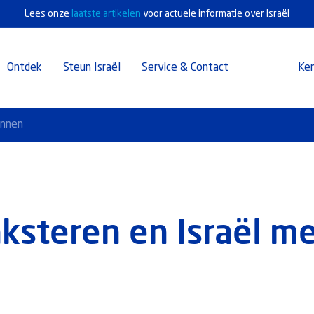
Lees onze
laatste artikelen
voor actuele informatie over Israël
Ontdek
Steun Israël
Service & Contact
Ke
annen
steren en Israël me