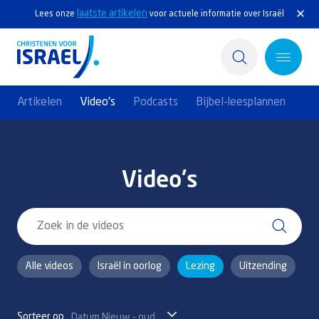
laatste artikelen
Lees onze
voor actuele informatie over Israël
Artikelen
Video's
Podcasts
Bijbel-leesplannen
Home
Actief
Video's
Ontdek
Steun Israël
Alle videos
Israël in oorlog
Lezing
Uitzending
Service & Contact
Kennisbank
Sorteer op