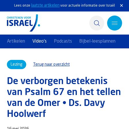
laatste artikelen
Lees onze
voor actuele informatie over Israël
Artikelen
Video's
Podcasts
Bijbel-leesplannen
Home
Lezing
Terug naar overzicht
Actief
De verborgen betekenis
Ontdek
van Psalm 67 en het tellen
Steun Israël
van de Omer • Ds. Davy
Service & Contact
Hoolwerf
Kennisbank