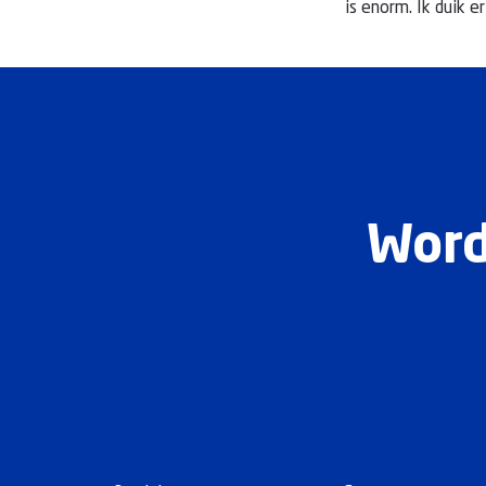
is enorm. Ik duik e
Word