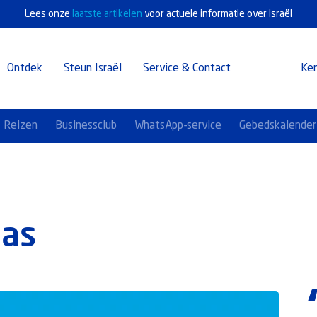
Lees onze
laatste artikelen
voor actuele informatie over Israël
Ontdek
Steun Israël
Service & Contact
Ke
Reizen
Businessclub
WhatsApp-service
Gebedskalender
las