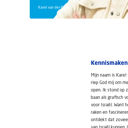
Karel van der Plas
Kennismaken
Mijn naam is Karel
riep God mij om mee
open. Ik stond op 
baan als grafisch 
voor Israël. Want 
raken en fascineren
ontdekt dat zoveel
van Israël kunnen.