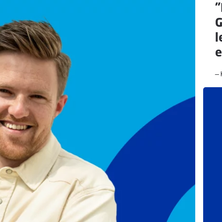
"
G
l
e
— 