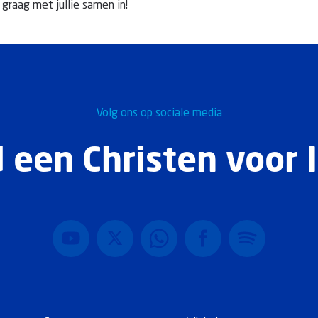
r graag met jullie samen in!
Volg ons op sociale media
 een Christen voor I