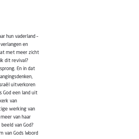
aar hun vaderland –
 verlangen en
aat met meer zicht
k dit revival?
sprong. En in dat
rvangingsdenken,
sraël uitverkoren
s God een land uit
 kerk van
tige werking van
 meer van haar
s beeld van God?
dom van Gods Woord