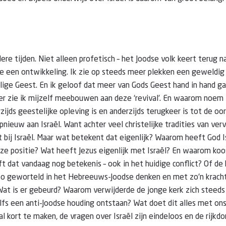
dere tijden. Niet alleen profetisch – het Joodse volk keert terug n
 je een ontwikkeling. Ik zie op steeds meer plekken een geweldig
lige Geest. En ik geloof dat meer van Gods Geest hand in hand g
eker zie ik mijzelf meebouwen aan deze ‘revival’. En waarom noem i
ijds geestelijke opleving is en anderzijds terugkeer is tot de oor
opnieuw aan Israël. Want achter veel christelijke tradities van ve
 bij Israël. Maar wat betekent dat eigenlijk? Waarom heeft God I
nze positie? Wat heeft Jezus eigenlijk met Israël? En waarom koo
ft dat vandaag nog betekenis – ook in het huidige conflict? Of de
zo geworteld in het Hebreeuws-Joodse denken en met zo'n krach
Wat is er gebeurd? Waarom verwijderde de jonge kerk zich steeds
elfs een anti-Joodse houding ontstaan? Wat doet dit alles met on
l kort te maken, de vragen over Israël zijn eindeloos en de rijk