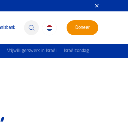
nnisbank
Doneer
Vrijwilligerswerk in Israël
Israëlzondag
“