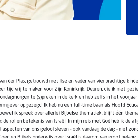
 van der Plas, getrouwd met Ilse en vader van vier prachtige kin
r tijd vrij te maken voor Zijn Koninkrijk. Deuren, die ik niet gezi
zondagmorgen te (s)preken in de kerk en heb zelfs in het voorjaa
vormgever opgezegd. Ik heb nu een full-time baan als Hoofd Educa
hoewel ik spreek over allerlei Bijbelse thematiek, blijft één them
: de rol en betekenis van Israël. In mijn reis met God heb ik de a
 aspecten van ons geloofsleven – ook vandaag de dag – niet zon
 Goed en Bijbels onderwijs over Israël is daarom van groot belang.