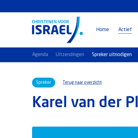
Home
Actief
Agenda
Uitzendingen
Spreker uitnodigen
Spreker
Terug naar overzicht
Karel van der P