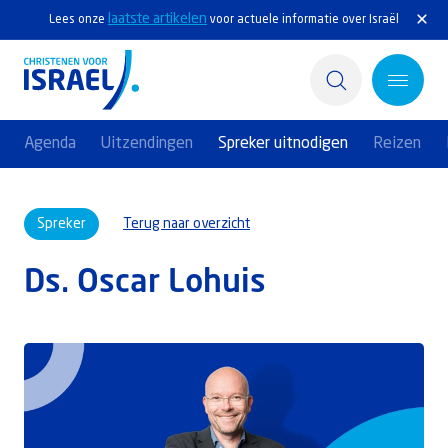
laatste artikelen
Lees onze
voor actuele informatie over Israël
Agenda
Uitzendingen
Spreker uitnodigen
Reizen
Home
Spreker
Terug naar overzicht
Actief
Ds. Oscar Lohuis
Ontdek
Steun Israël
Service & Contact
Kennisbank