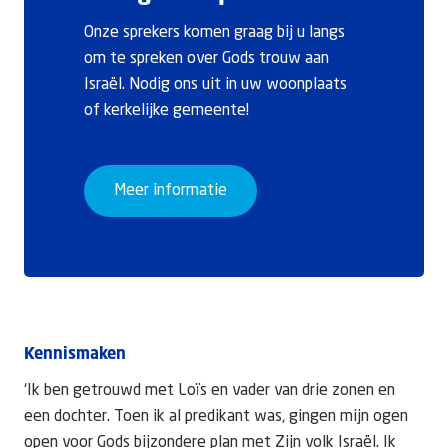
Onze sprekers komen graag bij u langs
om te spreken over Gods trouw aan
Israël. Nodig ons uit in uw woonplaats
of kerkelijke gemeente!
Meer informatie
Kennismaken
‘Ik ben getrouwd met Loïs en vader van drie zonen en
een dochter. Toen ik al predikant was, gingen mijn ogen
open voor Gods bijzondere plan met Zijn volk Israël. Ik