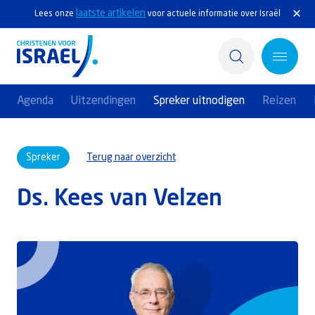
laatste artikelen
Lees onze
voor actuele informatie over Israël
Agenda
Uitzendingen
Spreker uitnodigen
Reizen
Home
Spreker
Terug naar overzicht
Actief
Ds. Kees van Velzen
Ontdek
Steun Israël
Service & Contact
Kennisbank