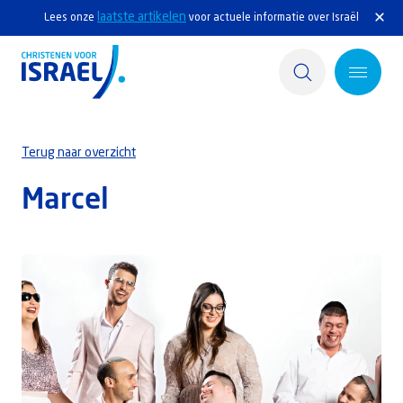
laatste artikelen
Lees onze
voor actuele informatie over Israël
Home
Terug naar overzicht
Actief
Marcel
Ontdek
Steun Israël
Service & Contact
Kennisbank