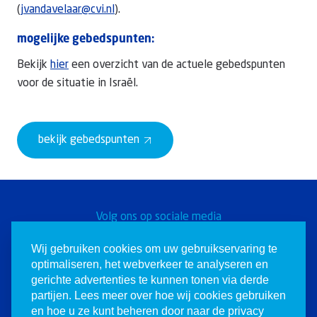
(
jvandavelaar@cvi.nl
).
mogelijke gebedspunten:
Bekijk
hier
een overzicht van de actuele gebedspunten
voor de situatie in Israël.
bekijk gebedspunten
Volg ons op sociale media
Word een Christen voor
Wij gebruiken cookies om uw gebruikservaring te
optimaliseren, het webverkeer te analyseren en
Israël
gerichte advertenties te kunnen tonen via derde
partijen. Lees meer over hoe wij cookies gebruiken
en hoe u ze kunt beheren door naar de privacy