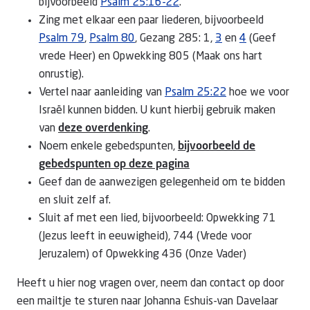
bijvoorbeeld
Psalm 25:16-22
.
Zing met elkaar een paar liederen, bijvoorbeeld
Psalm 79
,
Psalm 80
, Gezang 285: 1,
3
en
4
(Geef
vrede Heer) en Opwekking 805 (Maak ons hart
onrustig).
Vertel naar aanleiding van
Psalm 25:22
hoe we voor
Israël kunnen bidden. U kunt hierbij gebruik maken
van
deze overdenking
.
Noem enkele gebedspunten,
bijvoorbeeld de
gebedspunten op deze pagina
Geef dan de aanwezigen gelegenheid om te bidden
en sluit zelf af.
Sluit af met een lied, bijvoorbeeld: Opwekking 71
(Jezus leeft in eeuwigheid), 744 (Vrede voor
Jeruzalem) of Opwekking 436 (Onze Vader)
Heeft u hier nog vragen over, neem dan contact op door
een mailtje te sturen naar Johanna Eshuis-van Davelaar