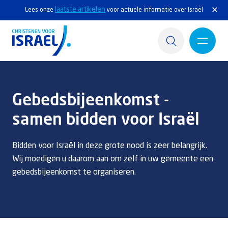
laatste artikelen
Lees onze
voor actuele informatie over Israël
Home
Gebedsbijeenkomst -
Actief
samen bidden voor Israël
Ontdek
Bidden voor Israël in deze grote nood is zeer belangrijk.
Steun Israël
Wij moedigen u daarom aan om zelf in uw gemeente een
gebedsbijeenkomst te organiseren.
Service & Contact
Kennisbank