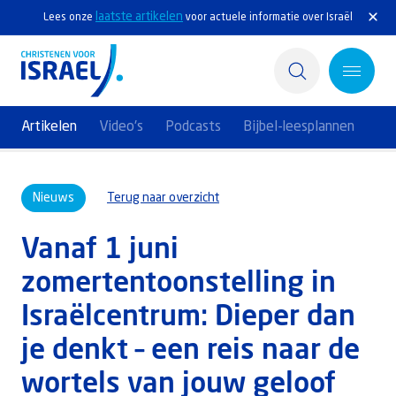
laatste artikelen
Lees onze
voor actuele informatie over Israël
Artikelen
Video's
Podcasts
Bijbel-leesplannen
Home
Nieuws
Terug naar overzicht
Actief
Vanaf 1 juni
Ontdek
zomertentoonstelling in
Steun Israël
Israëlcentrum: Dieper dan
Service & Contact
je denkt – een reis naar de
wortels van jouw geloof
Kennisbank