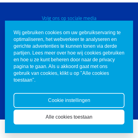
Volg ons op sociale media
Word een Christen voor
Wij gebruiken cookies om uw gebruikservaring te
optimaliseren, het webverkeer te analyseren en
Israël
gerichte advertenties te kunnen tonen via derde
partijen. Lees meer over hoe wij cookies gebruiken
en hoe u ze kunt beheren door naar de privacy
pagina te gaan. Als u akkoord gaat met ons
gebruik van cookies, klikt u op "Alle cookies
toestaan".
© 1980-2026 Christenen voor Israël. Alle
rechten voorbehouden.
Cookie instellingen
Website door
Mandelo
Alle cookies toestaan
Doneren
Abonneren
Agenda