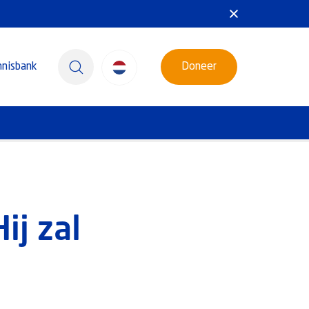
nnisbank
Doneer
ij zal