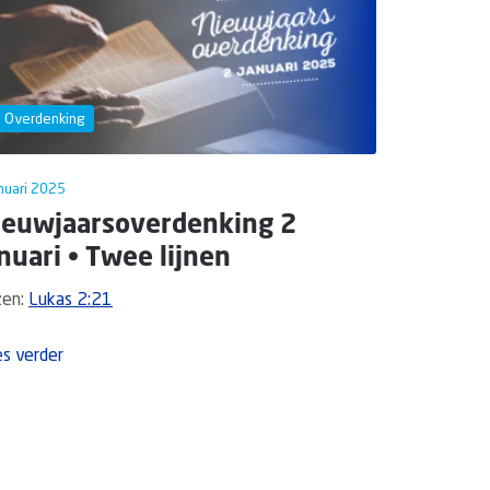
Overdenking
nuari 2025
ieuwjaarsoverdenking 2
nuari • Twee lijnen
zen:
Lukas 2:21
s verder