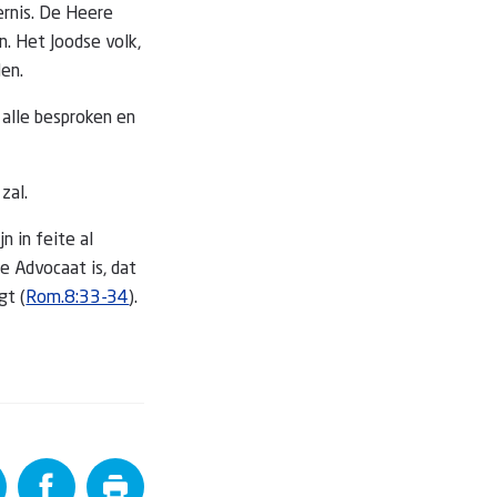
ernis. De Heere
. Het Joodse volk,
en.
 alle besproken en
zal.
n in feite al
e Advocaat is, dat
gt (
Rom.8:33-34
).