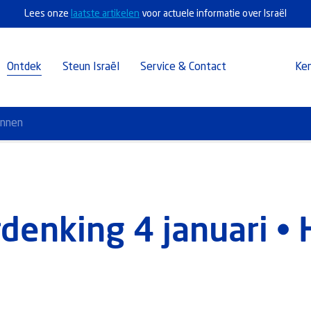
Lees onze
laatste artikelen
voor actuele informatie over Israël
Ontdek
Steun Israël
Service & Contact
Ke
annen
enking 4 januari • H