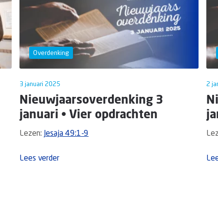
Overdenking
3 januari 2025
2 ja
Nieuwjaarsoverdenking 3
N
januari • Vier opdrachten
ja
Lezen:
Jesaja 49:1-9
Le
Lees verder
Lee