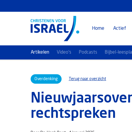
Home
Actief
Artikelen
Video's
Podcasts
Bijbel-leespl
Overdenking
Terug naar overzicht
Nieuwjaarsoverd
rechtspreken