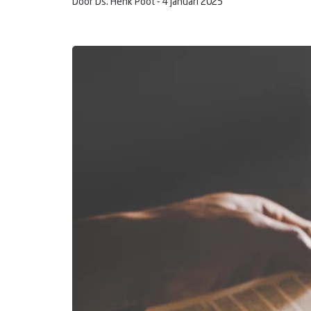
Door Ds. Henk Poot -
4 januari 2025