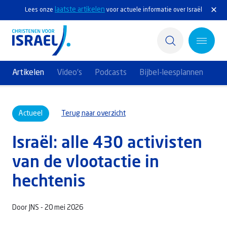
laatste artikelen
Lees onze
voor actuele informatie over Israël
Artikelen
Video's
Podcasts
Bijbel-leesplannen
Home
Actueel
Terug naar overzicht
Actief
Israël: alle 430 activisten
Ontdek
van de vlootactie in
Steun Israël
hechtenis
Service & Contact
Door JNS -
20 mei 2026
Kennisbank