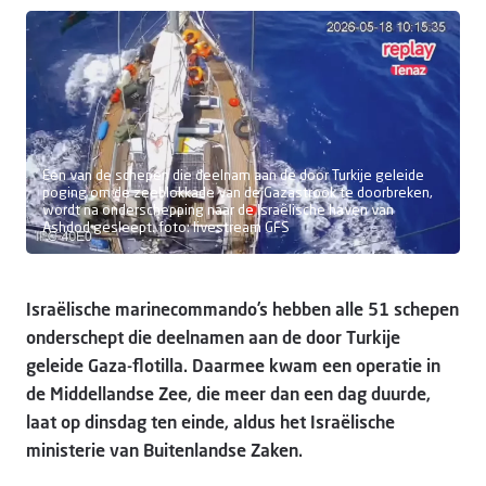
Doneer
Een van de schepen die deelnam aan de door Turkije geleide
poging om de zeeblokkade van de Gazastrook te doorbreken,
wordt na onderschepping naar de Israëlische haven van
Ashdod gesleept. foto: livestream GFS
Israëlische marinecommando’s hebben alle 51 schepen
onderschept die deelnamen aan de door Turkije
geleide Gaza-flotilla. Daarmee kwam een operatie in
de Middellandse Zee, die meer dan een dag duurde,
laat op dinsdag ten einde, aldus het Israëlische
ministerie van Buitenlandse Zaken.