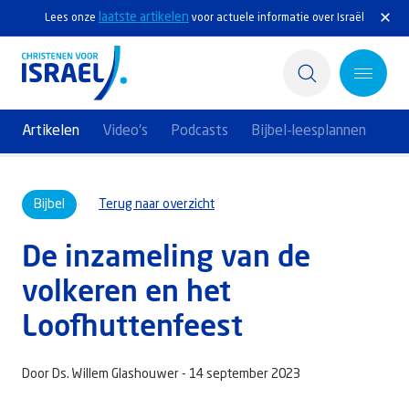
laatste artikelen
Lees onze
voor actuele informatie over Israël
Artikelen
Video's
Podcasts
Bijbel-leesplannen
Home
Bijbel
Terug naar overzicht
Actief
De inzameling van de
Ontdek
volkeren en het
Steun Israël
Loofhuttenfeest
Service & Contact
Door Ds. Willem Glashouwer -
14 september 2023
Kennisbank