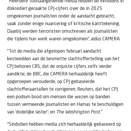
"Meerdere toonaangevende media hebben de inmiddels in
diskrediet geraakte CPJ-cijfers over de in 2025
omgekomen journalisten onder de aandacht gebracht,
vaak zonder enige nuancering of kritische kanttekening.
Daarbij werden terroristen omschreven als journalisten
die tijdens hun werk waren omgekomen”, aldus CAMERA.
"Tot de media die afgelopen februari aandacht
besteedden aan de besmette slachtoffertelling van het
CPJ behoren CBS, dat de onjuiste cijfers zelfs verder
aandikte; de BBC, die CAMERA herhaaldelijk heeft
opgeroepen verouderde, op CPJ gebaseerde
slachtofferaantallen te corrigeren; Reuters, dat het CPJ
een podium bood om mensen die wezen op banden
tussen vermeende journalisten en Hamas te beschuldigen
van 'dodelijke laster'; en
The Washington Post."
"Sindsdien hebben media zich herhaaldelijk gebaseerd op