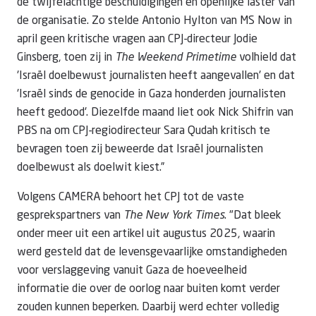
de twijfelachtige beschuldigingen en openlijke laster van
de organisatie. Zo stelde Antonio Hylton van MS Now in
april geen kritische vragen aan CPJ-directeur Jodie
Ginsberg, toen zij in
The Weekend Primetime
volhield dat
'Israël doelbewust journalisten heeft aangevallen' en dat
'Israël sinds de genocide in Gaza honderden journalisten
heeft gedood'. Diezelfde maand liet ook Nick Shifrin van
PBS na om CPJ-regiodirecteur Sara Qudah kritisch te
bevragen toen zij beweerde dat Israël journalisten
doelbewust als doelwit kiest.”
Volgens CAMERA behoort het CPJ tot de vaste
gesprekspartners van
The New York Times
. "Dat bleek
onder meer uit een artikel uit augustus 2025, waarin
werd gesteld dat de levensgevaarlijke omstandigheden
voor verslaggeving vanuit Gaza de hoeveelheid
informatie die over de oorlog naar buiten komt verder
zouden kunnen beperken. Daarbij werd echter volledig