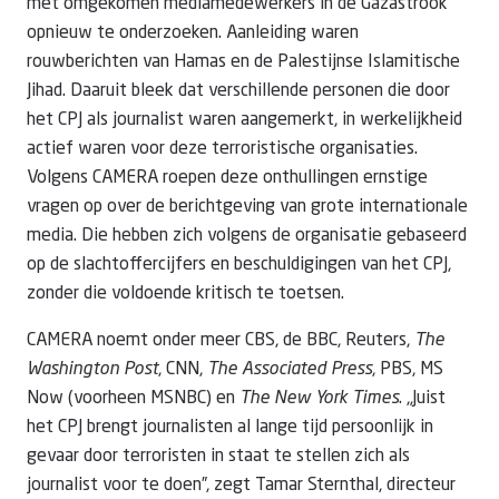
met omgekomen mediamedewerkers in de Gazastrook
opnieuw te onderzoeken. Aanleiding waren
rouwberichten van Hamas en de Palestijnse Islamitische
Jihad. Daaruit bleek dat verschillende personen die door
het CPJ als journalist waren aangemerkt, in werkelijkheid
actief waren voor deze terroristische organisaties.
Volgens CAMERA roepen deze onthullingen ernstige
vragen op over de berichtgeving van grote internationale
media. Die hebben zich volgens de organisatie gebaseerd
op de slachtoffercijfers en beschuldigingen van het CPJ,
zonder die voldoende kritisch te toetsen.
CAMERA noemt onder meer CBS, de BBC, Reuters,
The
Washington Post
, CNN,
The Associated Press
, PBS, MS
Now (voorheen MSNBC) en
The New York Times
. „Juist
het CPJ brengt journalisten al lange tijd persoonlijk in
gevaar door terroristen in staat te stellen zich als
journalist voor te doen”, zegt Tamar Sternthal, directeur