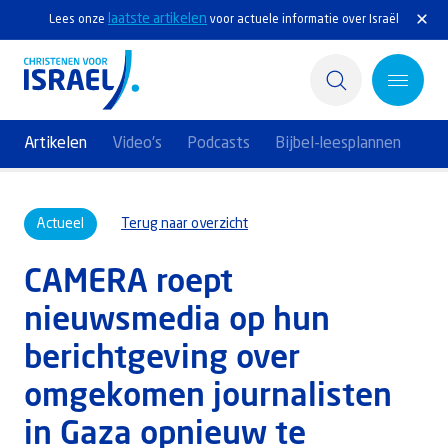
laatste artikelen
Lees onze
voor actuele informatie over Israël
Artikelen
Video's
Podcasts
Bijbel-leesplannen
Home
Actueel
Terug naar overzicht
Actief
CAMERA roept
Ontdek
nieuwsmedia op hun
Steun Israël
berichtgeving over
Service & Contact
omgekomen journalisten
in Gaza opnieuw te
Kennisbank