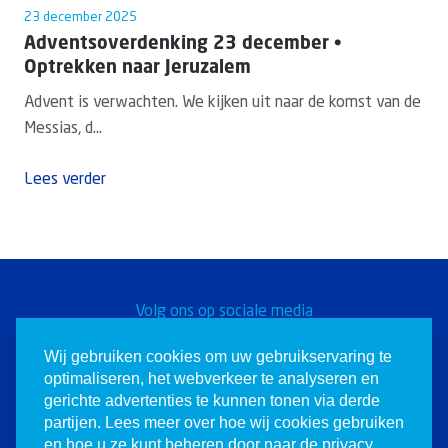
23 december 2025
Adventsoverdenking 23 december •
Optrekken naar Jeruzalem
Advent is verwachten. We kijken uit naar de komst van de
Messias, d...
Lees verder
Volg ons op sociale media
Word een Christen voor
Wij gebruiken cookies om uw gebruikservaring te
optimaliseren, het webverkeer te analyseren en
Israël
gerichte advertenties te kunnen tonen via derde
partijen. Lees meer over hoe wij cookies gebruiken
en hoe u ze kunt beheren door naar de privacy