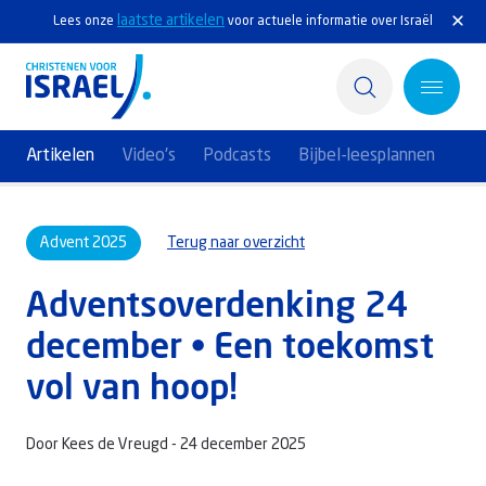
laatste artikelen
Lees onze
voor actuele informatie over Israël
Artikelen
Video's
Podcasts
Bijbel-leesplannen
Home
Advent 2025
Terug naar overzicht
Actief
Adventsoverdenking 24
Ontdek
december • Een toekomst
Steun Israël
vol van hoop!
Service & Contact
Door Kees de Vreugd -
24 december 2025
Kennisbank