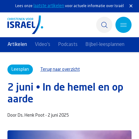
laatste artikelen
Lees onze
voor actuele informatie over Israël
Artikelen
Video's
Podcasts
Bijbel-leesplannen
Home
Leesplan
Terug naar overzicht
Actief
2 juni • In de hemel en op
Ontdek
aarde
Steun Israël
Door Ds. Henk Poot -
2 juni 2025
Service & Contact
Kennisbank