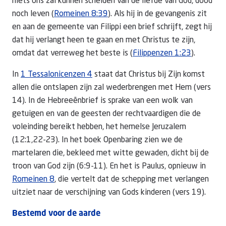
niets ons zal kunnen scheiden van de liefde van God, dood
noch leven (
Romeinen 8:39
). Als hij in de gevangenis zit
en aan de gemeente van Filippi een brief schrijft, zegt hij
dat hij verlangt heen te gaan en met Christus te zijn,
omdat dat verreweg het beste is (
Filippenzen 1:23
).
In
1 Tessalonicenzen 4
staat dat Christus bij Zijn komst
allen die ontslapen zijn zal wederbrengen met Hem (vers
14). In de Hebreeënbrief is sprake van een wolk van
getuigen en van de geesten der rechtvaardigen die de
voleinding bereikt hebben, het hemelse Jeruzalem
(12:1,22-23). In het boek Openbaring zien we de
martelaren die, bekleed met witte gewaden, dicht bij de
troon van God zijn (6:9-11). En het is Paulus, opnieuw in
Romeinen 8
, die vertelt dat de schepping met verlangen
uitziet naar de verschijning van Gods kinderen (vers 19).
Bestemd voor de aarde