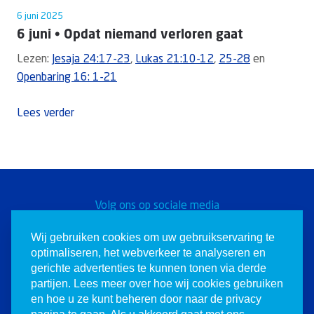
6 juni 2025
6 juni • Opdat niemand verloren gaat
Lezen:
Jesaja 24:17-23
,
Lukas 21:10-12
,
25-28
en
Openbaring 16: 1-21
Lees verder
Volg ons op sociale media
Word een Christen voor
Wij gebruiken cookies om uw gebruikservaring te
optimaliseren, het webverkeer te analyseren en
Israël
gerichte advertenties te kunnen tonen via derde
partijen. Lees meer over hoe wij cookies gebruiken
en hoe u ze kunt beheren door naar de privacy