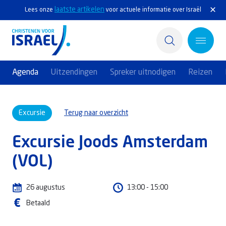
laatste artikelen
Lees onze
voor actuele informatie over Israël
Agenda
Uitzendingen
Spreker uitnodigen
Reizen
Home
Excursie
Terug naar overzicht
Actief
Excursie Joods Amsterdam
Ontdek
(VOL)
Steun Israël
26
augustus
13:00 - 15:00
Service & Contact
Betaald
Kennisbank