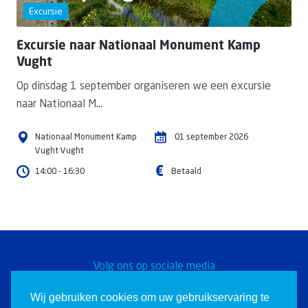
Excursie
Excursie naar Nationaal Monument Kamp
Vught
Op dinsdag 1 september organiseren we een excursie
naar Nationaal M...
Nationaal Monument Kamp
01
september
2026
Vught Vught
14:00 - 16:30
Betaald
Volg ons op sociale media
Word een Christen voor
Wij gebruiken cookies om uw gebruikservaring te