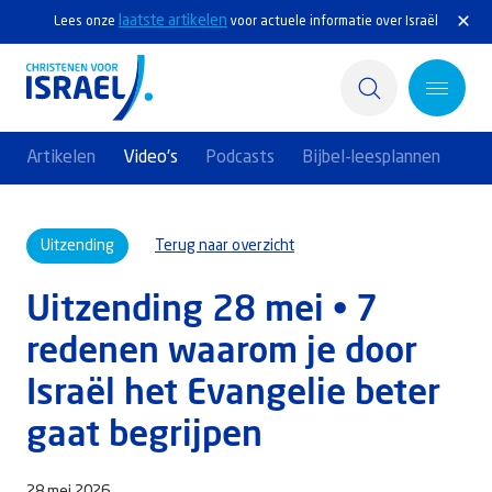
laatste artikelen
Lees onze
voor actuele informatie over Israël
Artikelen
Video's
Podcasts
Bijbel-leesplannen
Home
Uitzending
Terug naar overzicht
Actief
Uitzending 28 mei • 7
Ontdek
redenen waarom je door
Steun Israël
Israël het Evangelie beter
Service & Contact
gaat begrijpen
Kennisbank