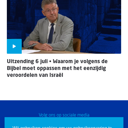
Uitzending 6 juli • Waarom je volgens de
Bijbel moet oppassen met het eenzijdig
veroordelen van Israël
Volg ons op sociale media
Word een Christen voor