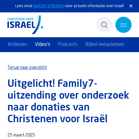
laatste artikelen
Lees onze
voor actuele informatie over Israël
Artikelen
Video's
Podcasts
Bijbel-leesplannen
Home
Terug naar overzicht
Actief
Uitgelicht! Family7-
Ontdek
uitzending over onderzoek
Steun Israël
naar donaties van
Christenen voor Israël
Service & Contact
Kennisbank
25 maart 2025