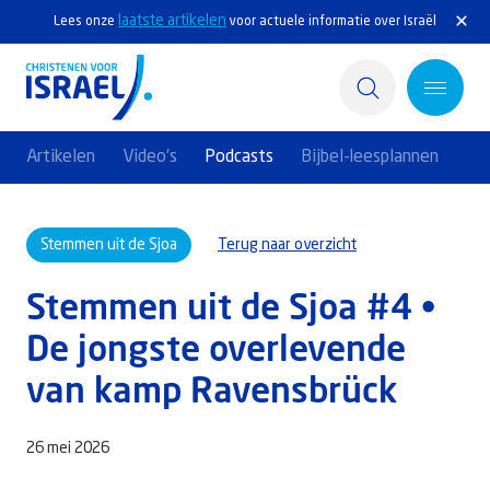
laatste artikelen
Lees onze
voor actuele informatie over Israël
Artikelen
Video's
Podcasts
Bijbel-leesplannen
Home
Stemmen uit de Sjoa
Terug naar overzicht
Actief
Stemmen uit de Sjoa #4 •
Ontdek
De jongste overlevende
Steun Israël
van kamp Ravensbrück
Service & Contact
26 mei 2026
Kennisbank