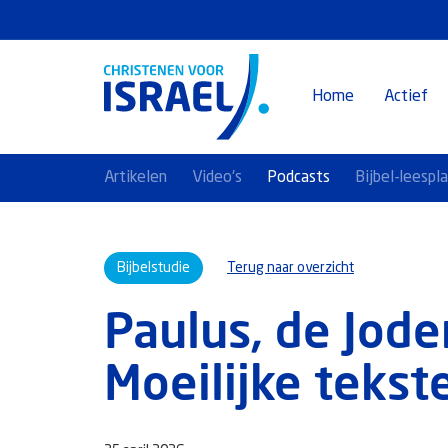
Home
Actief
Artikelen
Video's
Podcasts
Bijbel-leespl
Bijbelstudie
Terug naar overzicht
Paulus, de Jode
Moeilijke tekst