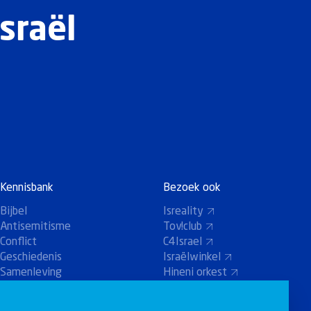
sraël
Kennisbank
Bezoek ook
Bijbel
Isreality
Antisemitisme
Tov!club
Conflict
C4Israel
Geschiedenis
Israëlwinkel
Samenleving
Hineni orkest
Holland-Koor