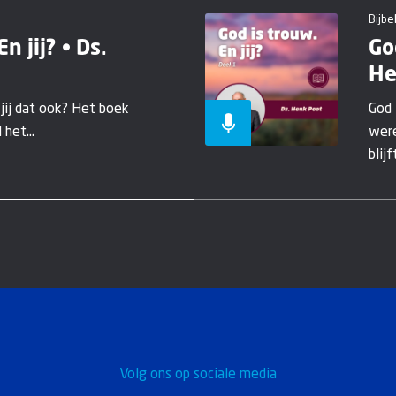
Bijbe
n jij? • Ds.
Go
He
 jij dat ook? Het boek
God 
het...
were
blijft
Volg ons op sociale media