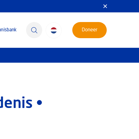
nnisbank
Doneer
denis •