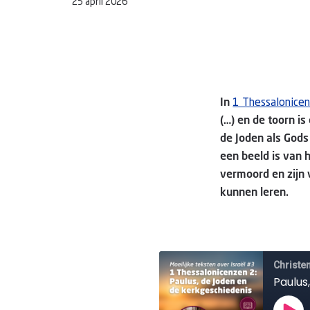
25 april 2026
In
1 Thessalonice
(…) en de toorn is
de Joden als Gods
een beeld is van 
vermoord en zijn v
kunnen leren.