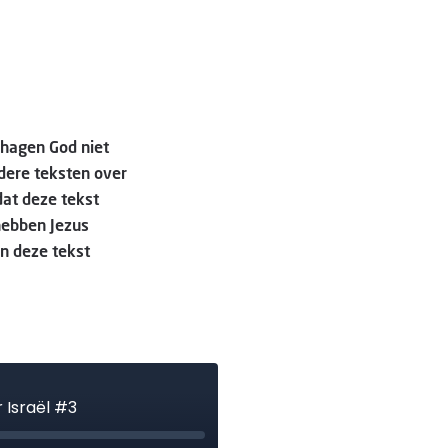
ehagen God niet
ndere teksten over
dat deze tekst
 hebben Jezus
an deze tekst