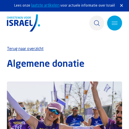
laatste artikelen
Lees onze
voor actuele informatie over Israël
Home
Terug naar overzicht
Actief
Algemene donatie
Ontdek
Steun Israël
Service & Contact
Kennisbank