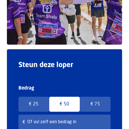
Doneer
Steun deze loper
Bedrag
€ 25
€ 50
€ 75