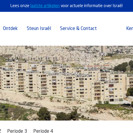
Lees onze
laatste artikelen
voor actuele informatie over Israël
Ontdek
Steun Israël
Service & Contact
Ke
2
Periode 3
Periode 4