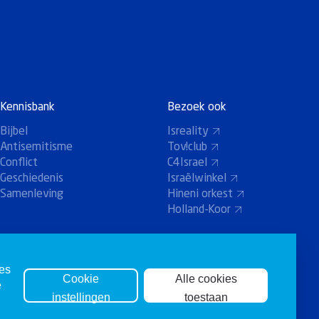
Kennisbank
Bezoek ook
Bijbel
Isreality
Antisemitisme
Tov!club
Conflict
C4Israel
Geschiedenis
Israëlwinkel
Samenleving
Hineni orkest
Holland-Koor
ies
Cookie
Alle cookies
e
instellingen
toestaan