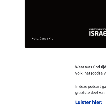
Foto: Canva Pro
Waar was God tij
volk, het Joodse v
In deze podcast ga
grootste deel van z
Luister hier: