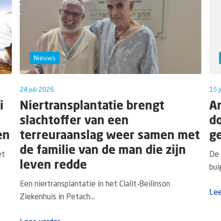
Nieuws
24 juli 2026
15 j
i
Niertransplantatie brengt
A
slachtoffer van een
d
en
terreuraanslag weer samen met
g
de familie van de man die zijn
et
De 
leven redde
bui
Een niertransplantatie in het Clalit-Beilinson
Lee
Ziekenhuis in Petach...