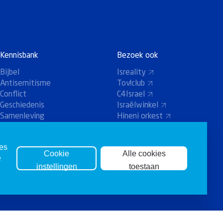
Kennisbank
Bezoek ook
Bijbel
Isreality
Antisemitisme
Tov!club
Conflict
C4Israel
Geschiedenis
Israëlwinkel
Samenleving
Hineni orkest
Holland-Koor
ies
Cookie
Alle cookies
e
instellingen
toestaan
Agenda