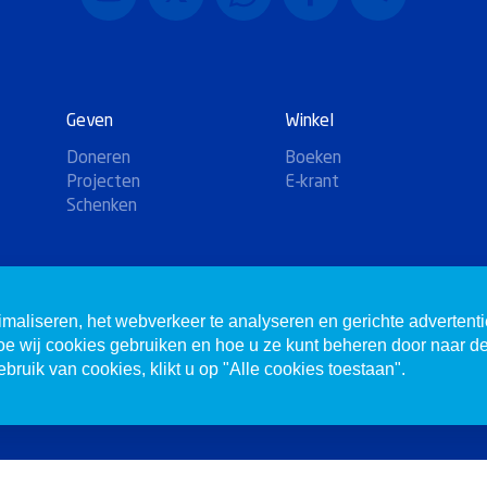
Geven
Winkel
Doneren
Boeken
Projecten
E-krant
Schenken
imaliseren, het webverkeer te analyseren en gerichte advertent
hoe wij cookies gebruiken en hoe u ze kunt beheren door naar d
bruik van cookies, klikt u op "Alle cookies toestaan".
n.
Website door
Mandelo
Abonneren