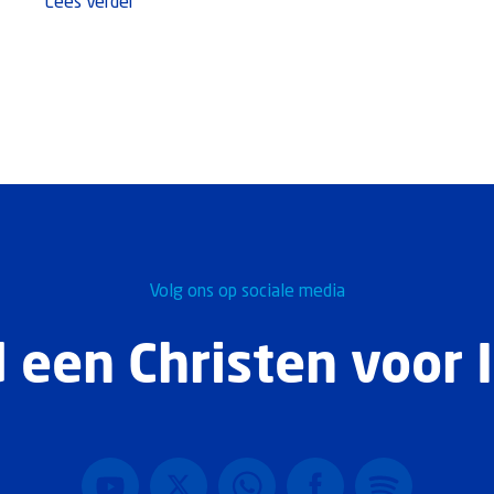
Lees verder
Volg ons op sociale media
 een Christen voor I