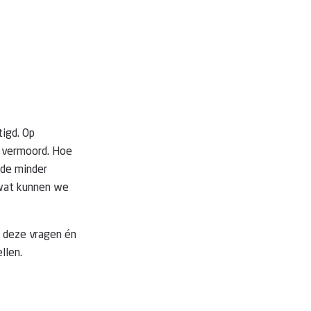
tigd. Op
n vermoord. Hoe
 de minder
 wat kunnen we
p deze vragen én
llen.