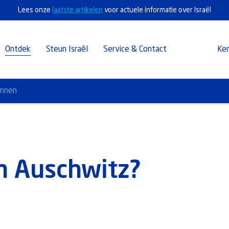
Lees onze
laatste artikelen
voor actuele informatie over Israël
Ontdek
Steun Israël
Service & Contact
Ke
annen
n Auschwitz?