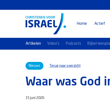
Home
Actief
Artikelen
Video's
Podcasts
Bijbel-leespl
Nieuws
Terug naar overzicht
Waar was God i
15 juni 2026