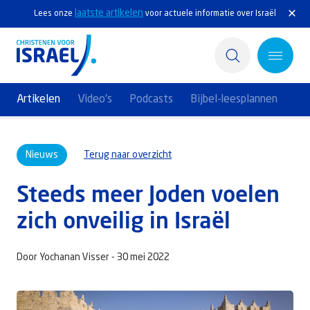
laatste artikelen
Lees onze
voor actuele informatie over Israël
Artikelen
Video's
Podcasts
Bijbel-leesplannen
Home
Nieuws
Terug naar overzicht
Actief
Steeds meer Joden voelen
Ontdek
zich onveilig in Israël
Steun Israël
Door Yochanan Visser -
30 mei 2022
Service & Contact
Kennisbank