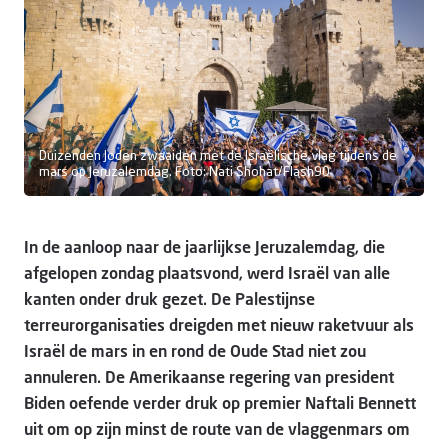
Doneer
Duizenden Joden zwaaiden met de Israëlische vlag tijdens de
mars op Jeruzalemdag. Foto: Nati Shohat/Flash90
In de aanloop naar de jaarlijkse Jeruzalemdag, die
afgelopen zondag plaatsvond, werd Israël van alle
kanten onder druk gezet. De Palestijnse
terreurorganisaties dreigden met nieuw raketvuur als
Israël de mars in en rond de Oude Stad niet zou
annuleren. De Amerikaanse regering van president
Biden oefende verder druk op premier Naftali Bennett
uit om op zijn minst de route van de vlaggenmars om