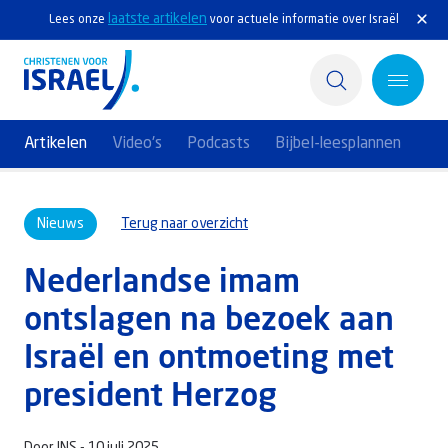
laatste artikelen
Lees onze
voor actuele informatie over Israël
Artikelen
Video's
Podcasts
Bijbel-leesplannen
Home
Nieuws
Terug naar overzicht
Actief
Nederlandse imam
Ontdek
ontslagen na bezoek aan
Steun Israël
Israël en ontmoeting met
Service & Contact
president Herzog
Kennisbank