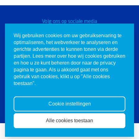
Volg ons op sociale media
Word een Christen voor
Wij gebruiken cookies om uw gebruikservaring te
optimaliseren, het webverkeer te analyseren en
Israël
gerichte advertenties te kunnen tonen via derde
partijen. Lees meer over hoe wij cookies gebruiken
en hoe u ze kunt beheren door naar de privacy
pagina te gaan. Als u akkoord gaat met ons
gebruik van cookies, klikt u op "Alle cookies
toestaan".
© 1980-2026 Christenen voor Israël. Alle
rechten voorbehouden.
Cookie instellingen
Website door
Mandelo
Alle cookies toestaan
Doneren
Abonneren
Agenda