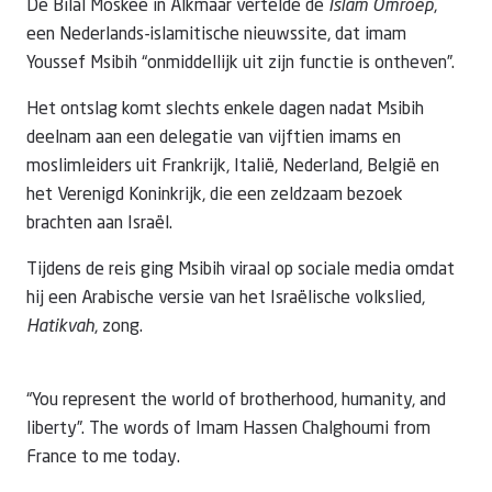
De Bilal Moskee in Alkmaar vertelde de
Islam Omroep
,
een Nederlands-islamitische nieuwssite, dat imam
Youssef Msibih “onmiddellijk uit zijn functie is ontheven”.
Het ontslag komt slechts enkele dagen nadat Msibih
deelnam aan een delegatie van vijftien imams en
moslimleiders uit Frankrijk, Italië, Nederland, België en
het Verenigd Koninkrijk, die een zeldzaam bezoek
brachten aan Israël.
Tijdens de reis ging Msibih viraal op sociale media omdat
hij een Arabische versie van het Israëlische volkslied,
Hatikvah
, zong.
“You represent the world of brotherhood, humanity, and
liberty”. The words of Imam Hassen Chalghoumi from
France to me today.