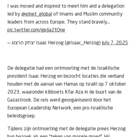
I was moved and inspired to meet him and a delegation
led by
@elnet_global
of Imams and Muslim community
leaders from across Europe. They stand bravely…
pic.twitter.com/gpJja2tQne
— יצחק הרצוג Isaac Herzog (@Isaac_Herzog)
July 7, 2025
De delegatie had een ontmoeting met de Israëlische
president Isaac Herzog en bezocht locaties die verband
houden met de aanval van Hamas op Israël op 7 oktober
2023, waaronder kibboets Kfar Aza in de buurt van de
Gazastrook. De reis werd georganiseerd door het
European Leadership Network, een pro-Israëlische
beleidsgroep.
Tijdens zijn ontmoeting met de delegatie prees Herzog