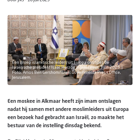
Door JNS -
10 juli 2025
Doneer
Een groep islamitische leiders uit Europa ontmoet de
Israëlische president Isaac Herzog in Jeruzalem, 7 juli 2025. |
Foto: Amos Ben Gershom/Israel Governments Press Office,
Jerusalem.
Een moskee in Alkmaar heeft zijn imam ontslagen
nadat hij samen met andere moslimleiders uit Europa
een bezoek had gebracht aan Israël, zo maakte het
bestuur van de instelling dinsdag bekend.