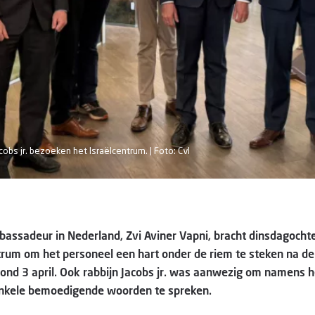
obs jr. bezoeken het Israëlcentrum. | Foto: CvI
bassadeur in Nederland, Zvi Aviner Vapni, bracht dinsdagoch
trum om het personeel een hart onder de riem te steken na de 
ond 3 april. Ook rabbijn Jacobs jr. was aanwezig om namens h
nkele bemoedigende woorden te spreken.