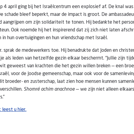
p 4 april ging bij het Israëlcentrum een explosief af. De knal was
e schade bleef beperkt, maar de impact is groot. De ambassadeu
 aangrijpen om zijn solidariteit te tonen. Hij bedankte het pers
eun. Ook noemde hij het inspirerend dat zij zich niet laten afsch
n in hun overtuigingen en hun vriendschap met Israël.
 jr. sprak de medewerkers toe. Hij benadrukte dat Joden en christ
 je als leden van hetzelfde gezin elkaar beschermt. “Jullie zijn tij
it geweest van krachten die het gezin willen breken — een broe
 Israël, voor de Joodse gemeenschap, maar ook voor de samenlevin
dit broeder- en zusterschap, laat zien hoe mensen kunnen samenle
verschillen.
Shomré achim anachnoe
— we zijn niet alleen elkaar
s.”
 leest u hier.