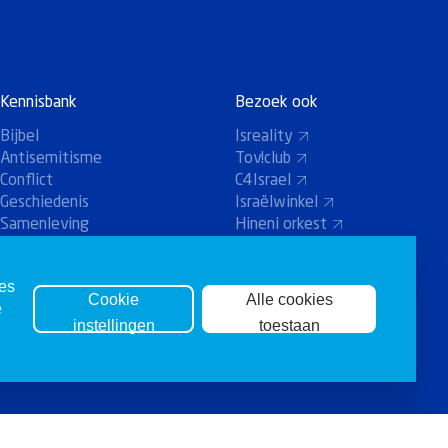
Kennisbank
Bezoek ook
Bijbel
Isreality
Antisemitisme
Tov!club
Conflict
C4Israel
Geschiedenis
Israëlwinkel
Samenleving
Hineni orkest
Holland-Koor
ies
Cookie
Alle cookies
e
instellingen
toestaan
Agenda