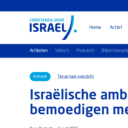
Home
Actief
Artikelen
Video's
Podcasts
Bijbel-leespl
Actueel
Terug naar overzicht
Israëlische amb
bemoedigen me