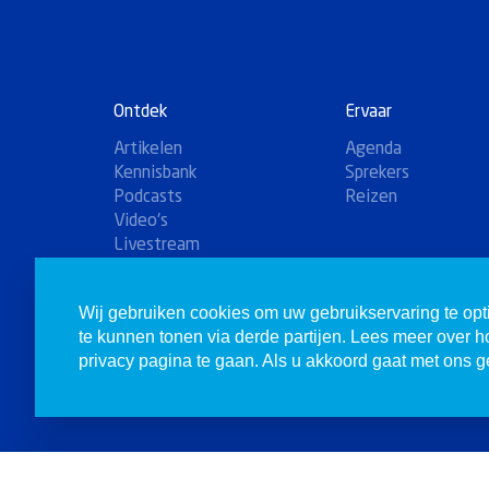
Ontdek
Ervaar
Artikelen
Agenda
Kennisbank
Sprekers
Podcasts
Reizen
Video's
Livestream
Winkel
Wij gebruiken cookies om uw gebruikservaring te opt
te kunnen tonen via derde partijen. Lees meer over 
privacy pagina te gaan. Als u akkoord gaat met ons ge
© 1980-2026 Christenen voor Israël. Alle rechten voorbehoude
Doneren