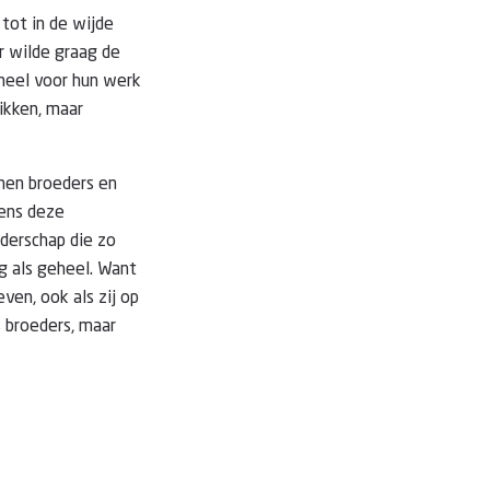
 tot in de wijde
r wilde graag de
oneel voor hun werk
rikken, maar
enen broeders en
dens deze
derschap die zo
g als geheel. Want
ven, ook als zij op
s broeders, maar