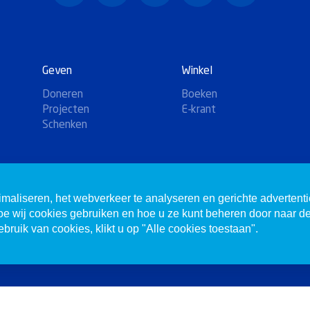
Geven
Winkel
Doneren
Boeken
Projecten
E-krant
Schenken
imaliseren, het webverkeer te analyseren en gerichte advertent
hoe wij cookies gebruiken en hoe u ze kunt beheren door naar d
bruik van cookies, klikt u op "Alle cookies toestaan".
n.
Website door
Mandelo
Abonneren