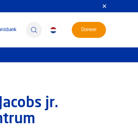
nnisbank
Doneer
acobs jr.
ntrum