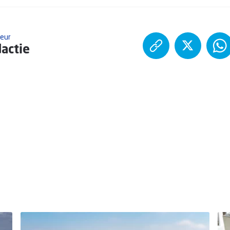
teur
actie