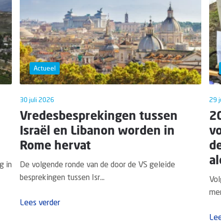
Actueel
30 juli 2026
29 j
Vredesbesprekingen tussen
20
Israël en Libanon worden in
vo
Rome hervat
d
al
g in
De volgende ronde van de door de VS geleide
besprekingen tussen Isr...
Vol
men
Lees verder
Lee