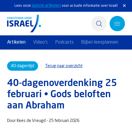
laatste artikelen
Lees onze
voor actuele informatie over Israël
Artikelen
Video's
Podcasts
Bijbel-leesplannen
Home
40-dagentijd
Terug naar overzicht
Actief
40-dagenoverdenking 25
Ontdek
februari • Gods beloften
Steun Israël
aan Abraham
Service & Contact
Door Kees de Vreugd -
25 februari 2026
Kennisbank