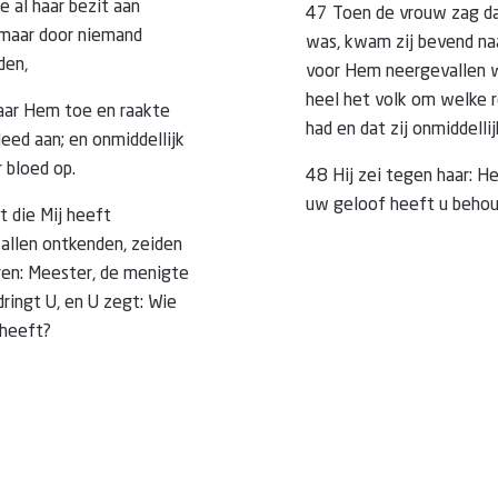
e al haar bezit aan
47 Toen de vrouw zag da
 maar door niemand
was, kwam zij bevend naa
den,
voor Hem neergevallen wa
heel het volk om welke 
aar Hem toe en raakte
had en dat zij onmiddell
eed aan; en onmiddellijk
r bloed op.
48 Hij zei tegen haar: H
uw geloof heeft u behoud
t die Mij heeft
 allen ontkenden, zeiden
ren: Meester, de menigte
ringt U, en U zegt: Wie
 heeft?