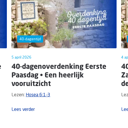
40-dagentijd
5 april 2026
4 ap
e
40-dagenoverdenking Eerste
4
Paasdag • Een heerlijk
Z
vooruitzicht
de
Lezen:
Hosea 6:1-3
Le
Lees verder
Lee