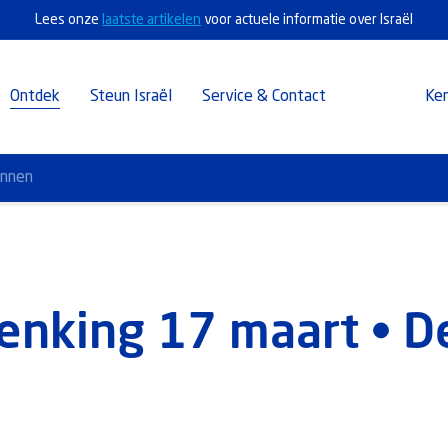
Lees onze
laatste artikelen
voor actuele informatie over Israël
Ontdek
Steun Israël
Service & Contact
Ke
annen
nking 17 maart • De