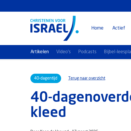
Home
Actief
Artikelen
Video's
Podcasts
Bijbel-leespl
40-dagentijd
Terug naar overzicht
40-dagenoverde
kleed