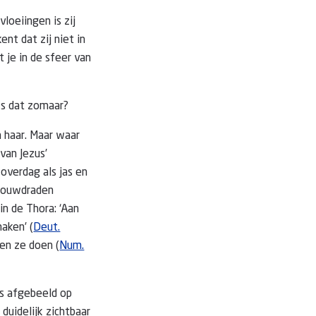
loeiingen is zij
ent dat zij niet in
 je in de sfeer van
Is dat zomaar?
n haar. Maar waar
van Jezus’
overdag als jas en
chouwdraden
n de Thora: ‘Aan
aken’ (
Deut.
 en ze doen (
Num.
is afgebeeld op
duidelijk zichtbaar