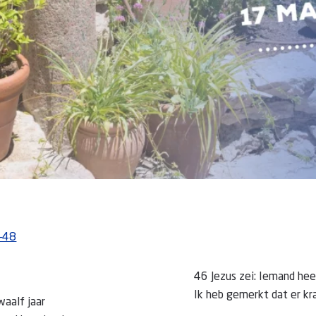
-48
46 Jezus zei: Iemand hee
Ik heb gemerkt dat er kra
waalf jaar