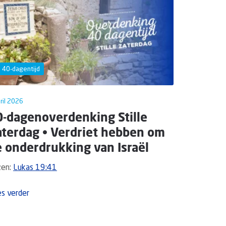
40-dagentijd
ril 2026
0-dagenoverdenking Stille
aterdag • Verdriet hebben om
 onderdrukking van Israël
zen:
Lukas 19:41
s verder