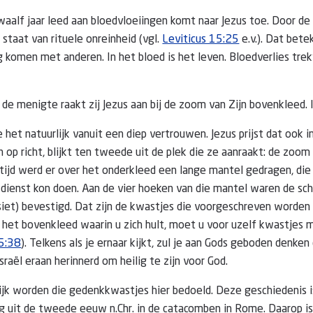
waalf jaar leed aan bloedvloeiingen komt naar Jezus toe. Door de v
 staat van rituele onreinheid (vgl.
Leviticus 15:25
e.v.). Dat betek
 komen met anderen. In het bloed is het leven. Bloedverlies trekt
 de menigte raakt zij Jezus aan bij de zoom van Zijn bovenkleed. 
 het natuurlijk vanuit een diep vertrouwen. Jezus prijst dat ook i
 op richt, blijkt ten tweede uit de plek die ze aanraakt: de zoom 
 tijd werd er over het onderkleed een lange mantel gedragen, die 
n dienst kon doen. Aan de vier hoeken van die mantel waren de s
iet) bevestigd. Dat zijn de kwastjes die voorgeschreven worden i
 het bovenkleed waarin u zich hult, moet u voor uzelf kwastjes m
5:38
). Telkens als je ernaar kijkt, zul je aan Gods geboden denken
Israël eraan herinnerd om heilig te zijn voor God.
ijk worden die gedenkkwastjes hier bedoeld. Deze geschiedenis 
g uit de tweede eeuw n.Chr. in de catacomben in Rome. Daarop is 