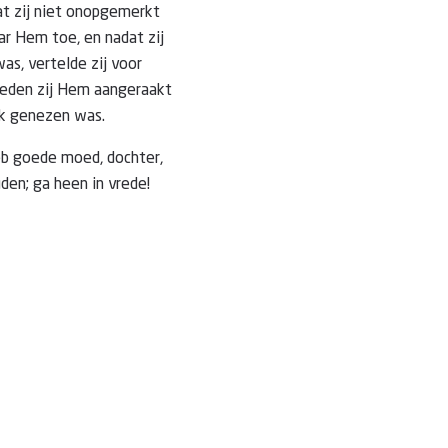
t zij niet onopgemerkt
r Hem toe, en nadat zij
s, vertelde zij voor
reden zij Hem aangeraakt
ijk genezen was.
eb goede moed, dochter,
en; ga heen in vrede!