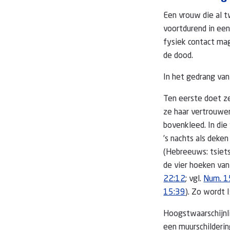
Een vrouw die al t
voortdurend in een
fysiek contact mag
de dood.
In het gedrang van
Ten eerste doet ze
ze haar vertrouwen
bovenkleed. In die
’s nachts als deke
(Hebreeuws: tsiets
de vier hoeken van
22:12
; vgl.
Num. 1
15:39
). Zo wordt 
Hoogstwaarschijnl
een muurschilderin