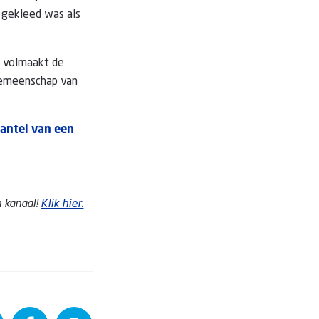
s gekleed was als
lt volmaakt de
gemeenschap van
mantel van een
 kanaal!
Klik hier.