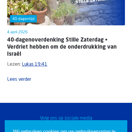
40-dagentijd
4 april 2026
40-dagenoverdenking Stille Zaterdag •
Verdriet hebben om de onderdrukking van
Israël
Lezen:
Lukas 19:41
Lees verder
Volg ons op sociale media
Word een Christen voor
Wij gebruiken cookies om uw gebruikservaring te