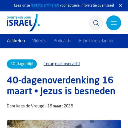
laatste artikelen
Lees onze
voor actuele informatie over Israël
Artikelen
Video's
Podcasts
Bijbel-leesplannen
Home
40-dagentijd
Terug naar overzicht
Actief
40-dagenoverdenking 16
Ontdek
maart • Jezus is besneden
Steun Israël
Door Kees de Vreugd -
16 maart 2026
Service & Contact
Kennisbank