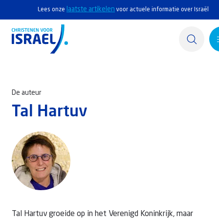
laatste artikelen
Lees onze
voor actuele informatie over Israël
Home
De auteur
Actief
Tal Hartuv
Ontdek
Steun Israël
Service & Contact
Kennisbank
Tal Hartuv groeide op in het Verenigd Koninkrijk, maar