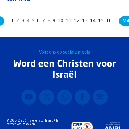
e
1
2
3
4
5
6
7
8
9
10
11
12
13
14
15
16
Vo
Volg ons op sociale media
Word een Christen voor
Israël
© 1980-2026 Christenen voor Israël. Alle
rechten voorbehouden.